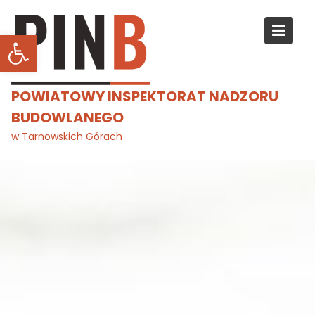
Skip
to
Otwórz pasek narzędzi
content
POWIATOWY INSPEKTORAT NADZORU
BUDOWLANEGO
w Tarnowskich Górach