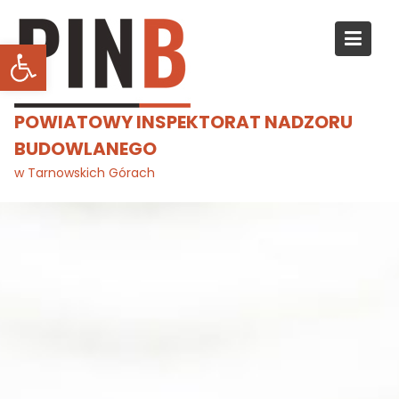
Skip
to
Otwórz pasek narzędzi
content
POWIATOWY INSPEKTORAT NADZORU
BUDOWLANEGO
w Tarnowskich Górach